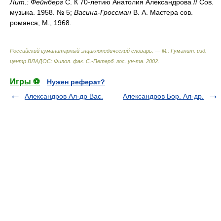
Лит.:
Фейнберг
С. К 70-летию Анатолия Александрова // Сов.
музыка. 1958. № 5;
Васина-Гроссман
В. А. Мастера сов.
романса; М., 1968.
Российский гуманитарный энциклопедический словарь. — М.: Гуманит. изд.
центр ВЛАДОС: Филол. фак. С.-Петерб. гос. ун-та
.
2002
.
Игры ⚽
Нужен реферат?
Александров Ал-др Вас.
Александров Бор. Ал-др.