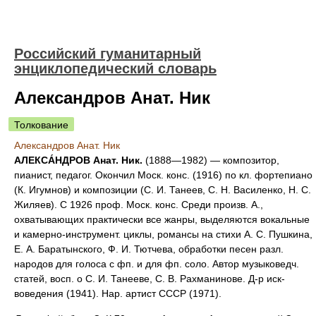
Российский гуманитарный
энциклопедический словарь
Александров Анат. Ник
Толкование
Александров Анат. Ник
АЛЕКСА́НДРОВ Анат. Ник.
(1888—1982) — композитор,
пианист, педагог. Окончил Моск. конс. (1916) по кл. фортепиано
(К. Игумнов) и композиции (С. И. Танеев, С. Н. Василенко, Н. С.
Жиляев). С 1926 проф. Моск. конс. Среди произв. А.,
охватывающих практически все жанры, выделяются вокальные
и камерно-инструмент. циклы, романсы на стихи А. С. Пушкина,
Е. А. Баратынского, Ф. И. Тютчева, обработки песен разл.
народов для голоса с фп. и для фп. соло. Автор музыковедч.
статей, восп. о С. И. Танееве, С. В. Рахманинове. Д-р иск-
воведения (1941). Нар. артист СССР (1971).